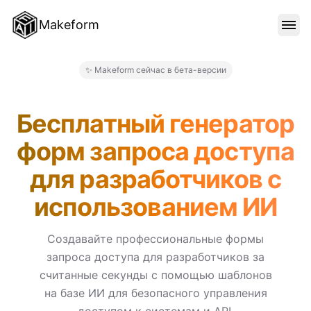
Makeform
ОСОБЕННОСТИ
✨ Makeform сейчас в бета-версии
Makeform – The Free AI For
ШАБЛОНЫ
Бесплатный генератор
форм запроса доступа
БЛОГ
для разработчиков с
использованием ИИ
ЦЕНЫ
Создавайте профессиональные формы
запроса доступа для разработчиков за
ВОЙТИ
считанные секунды с помощью шаблонов
на базе ИИ для безопасного управления