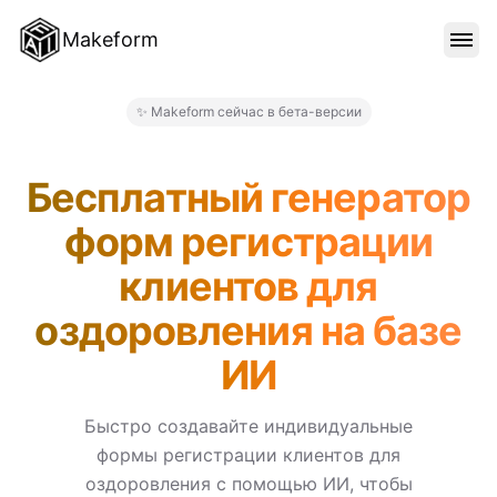
Makeform
ОСОБЕННОСТИ
✨ Makeform сейчас в бета-версии
Makeform – The Free AI For
ШАБЛОНЫ
Бесплатный генератор
форм регистрации
БЛОГ
клиентов для
оздоровления на базе
ЦЕНЫ
ИИ
ВОЙТИ
Быстро создавайте индивидуальные
формы регистрации клиентов для
оздоровления с помощью ИИ, чтобы