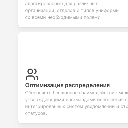
feedback about
seamless
commerce
questio
адаптированные для различных
your products or
account
transactions.
efficie
организаций, отделов и типов униформы
services.
creation.
candid
evalua
со всеми необходимыми полями.
Оптимизация распределения
Обеспечьте бесшовное взаимодействие меж
утверждающими и командами исполнения 
интегрированных систем уведомлений и от
статусов.