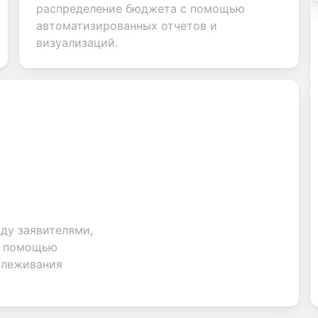
ns for
customer
feedback about
seamless
распределение бюджета с помощью
nt
inquiries and
your products or
account
автоматизированных отчетов и
ate
feedback.
services.
creation.
tion.
визуализаций.
ду заявителями,
с помощью
слеживания