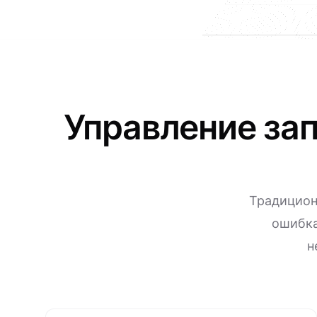
Управление за
Традицион
ошибка
н