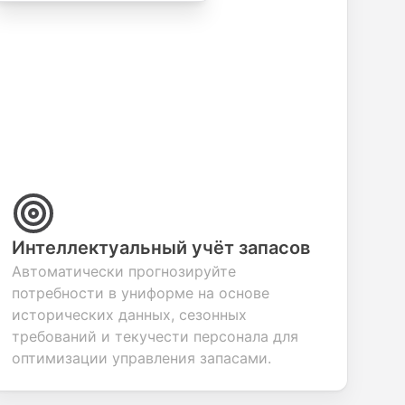
commerce
questions for
customer
feedba
transactions.
efficient
inquiries and
your p
candidate
feedback.
servic
evaluation.
Интеллектуальный учёт запасов
Автоматически прогнозируйте
потребности в униформе на основе
исторических данных, сезонных
требований и текучести персонала для
оптимизации управления запасами.