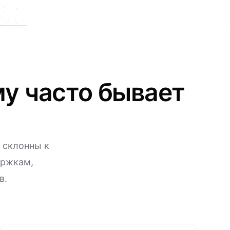
у часто бывает
 склонны к
ержкам,
в.