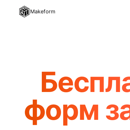
Makeform
Беспл
форм з