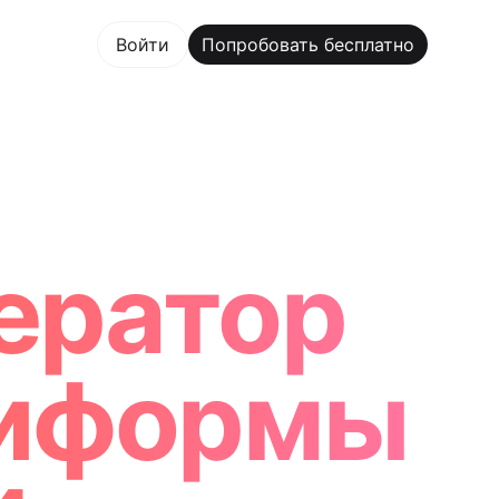
овать бесплатно
Войти
Попробовать бесплатно
m Maker Trusted by ChatGPT, Perplexity, and Builders W
ератор
ниформы