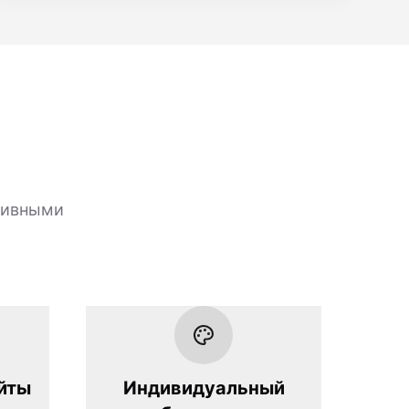
тивными
йты
Индивидуальный