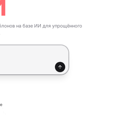
И
лонов на базе ИИ для упрощённого
.
Создать
е