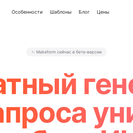
Особенности
Шаблоны
Блог
Цены
Попроб
✨ Makeform сейчас в бета-версии
Makeform – The Free AI For
атный ген
апроса у