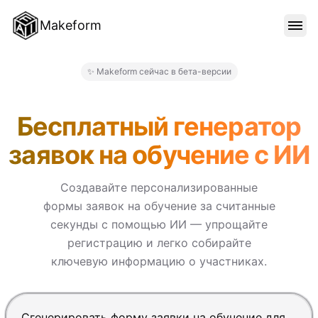
Makeform
ОСОБЕННОСТИ
✨ Makeform сейчас в бета-версии
Makeform – The Free AI Form
ШАБЛОНЫ
Бесплатный генератор
заявок на обучение с ИИ
БЛОГ
Создавайте персонализированные
формы заявок на обучение за считанные
ЦЕНЫ
секунды с помощью ИИ — упрощайте
регистрацию и легко собирайте
ключевую информацию о участниках.
ВОЙТИ
Нажмите Enter, чтобы отправить, Shift+Enter — нов