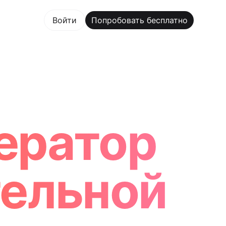
овать бесплатно
Войти
Попробовать бесплатно
m Maker Trusted by ChatGPT, Perplexity, and Builders 
ератор
ельной