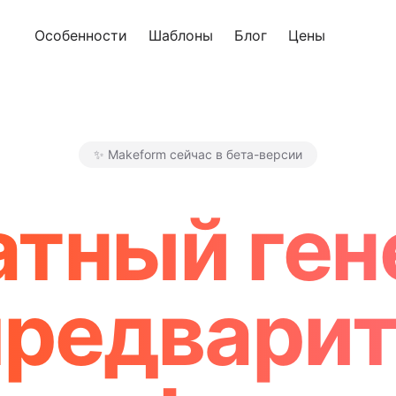
Особенности
Шаблоны
Блог
Цены
Попроб
✨ Makeform сейчас в бета-версии
Makeform – The Free AI For
атный ген
предварит