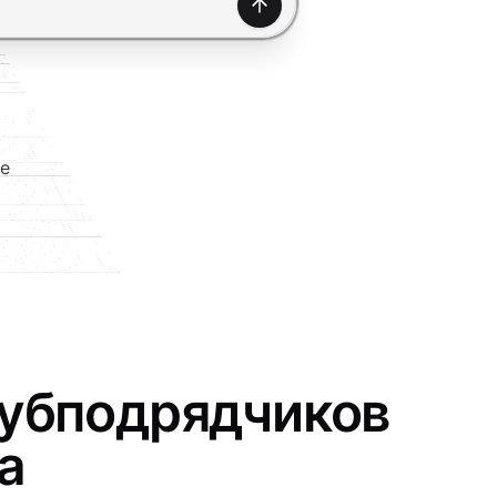
Создать
е
субподрядчиков
а