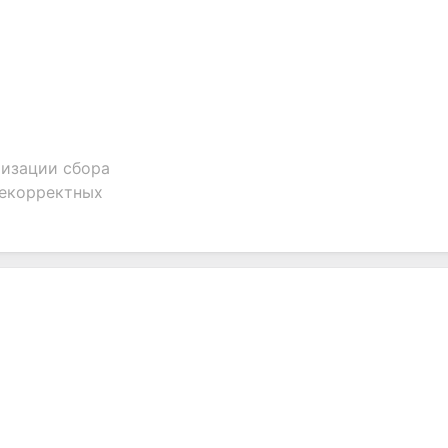
тизации сбора
некорректных