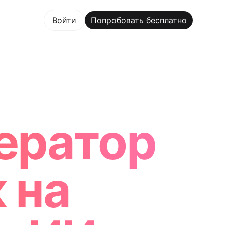
овать бесплатно
Войти
Попробовать бесплатно
 Maker Trusted by ChatGPT, Perplexity, and Builders Wo
ератор
 на