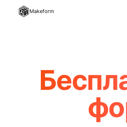
Makeform
Беспл
фо