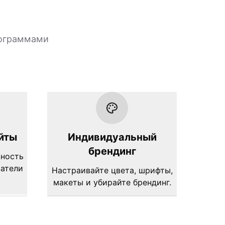
рограммами
йты
Индивидуальный
брендинг
вность
затели
Настраивайте цвета, шрифты,
макеты и убирайте брендинг.