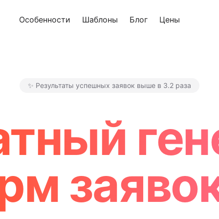
Особенности
Шаблоны
Блог
Цены
Попроб
✨ Результаты успешных заявок выше в 3.2 раза
Makeform – The Free AI Form
атный ген
рм заявок