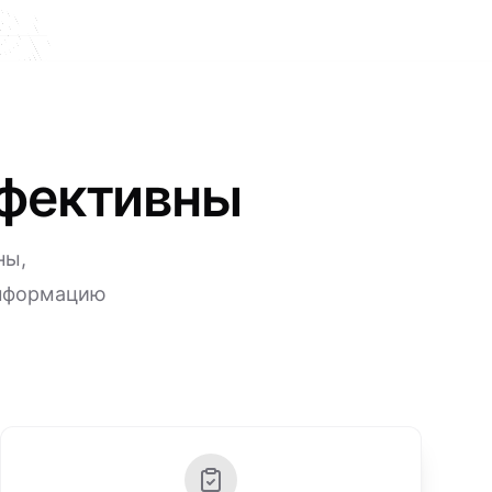
ффективны
ны,
информацию