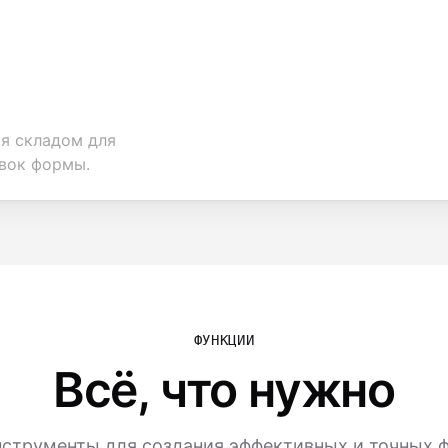
я складом для
вок формы.
ФУНКЦИИ
Всё, что нужно
струменты для создания эффективных и точных ф