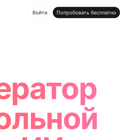
овать бесплатно
Войти
Попробовать бесплатно
m Maker Trusted by ChatGPT, Perplexity, and Builders W
ератор
ольной