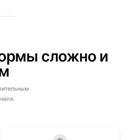
формы сложно и
ам
длительным
нала.