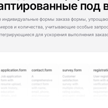
аптированные под 
е индивидуальные формы заказа формы, упроща
меров и количества, учитывающие особые запро
тегрирующиеся для ускорения выполнения заказ
cation.form
contact.form
survey.form
registration.fo
pplication
A
Customer
User registration
with
comprehensive
satisfaction
form with email
e upload,
contact form
survey with
verification,
istory,
with name,
multiple choice,
password
tion
email, phone,
rating scales,
requirements,
s, and
and message
and open-ended
and profile
om
fields. Perfect
questions to
information
ning
for gathering
collect valuable
fields for
ons for
customer
feedback about
seamless