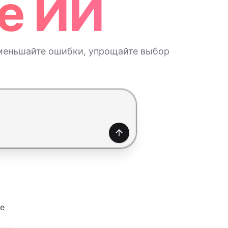
е ИИ
меньшайте ошибки, упрощайте выбор
Создать
е