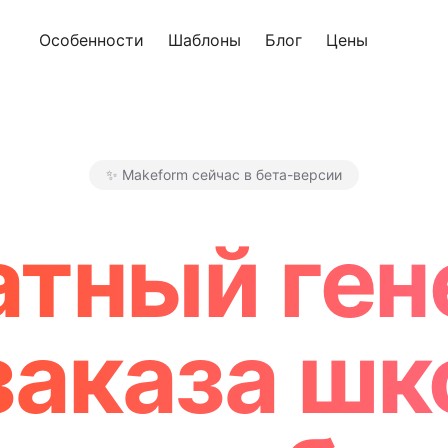
Особенности
Шаблоны
Блог
Цены
Попроб
✨ Makeform сейчас в бета-версии
Makeform – The Free AI For
атный ген
заказа шк