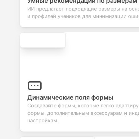
Умные рекомендации по размерам
your products or
account
transactions.
effici
ИИ предлагает подходящие размеры на осн
services.
creation.
candi
evalu
и профилей учеников для минимизации ошиб
Secure
Динамические поля формы
Создавайте формы, которые легко адаптиру
формы, дополнительным аксессуарам и ин
настройкам.