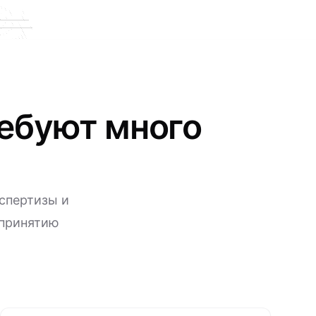
ребуют много
кспертизы и
 принятию