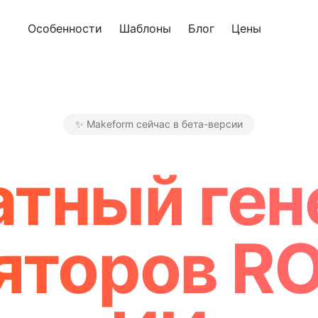
Особенности
Шаблоны
Блог
Цены
Попроб
✨ Makeform сейчас в бета-версии
Makeform – The Free AI Form
атный ген
яторов ROI