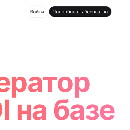
овать бесплатно
Войти
Попробовать бесплатно
 Maker Trusted by ChatGPT, Perplexity, and Builders Wo
ератор
 на базе