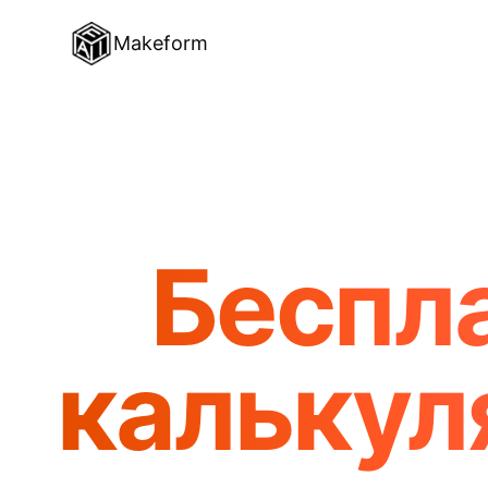
Makeform
Беспл
калькул