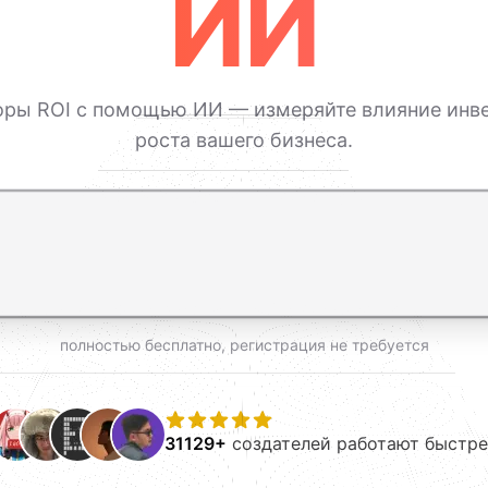
ИИ
оры ROI с помощью ИИ — измеряйте влияние инв
роста вашего бизнеса.
ь, Shift+Enter — новая строка
полностью бесплатно, регистрация не требуется
31129+
создателей работают быстре