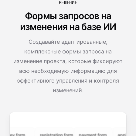
РЕШЕНИЕ
Формы запросов на
изменения на базе ИИ
Создавайте адаптированные,
комплексные формы запроса на
изменение проекта, которые фиксируют
всю необходимую информацию для
эффективного управления и контроля
изменений.
vey.form
registration.form
payment.form
application.f