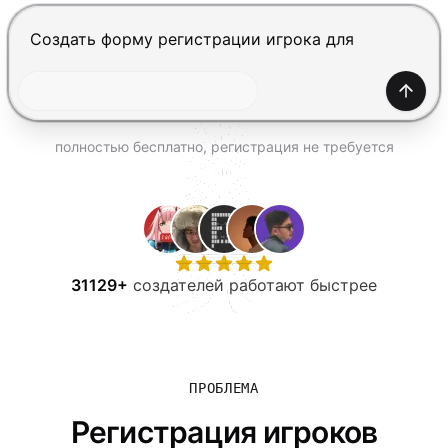
ПОПРОБОВАТЬ БЕСПЛАТНО
Нажмите Enter, чтобы отправить, Shift+Enter — нов
Созда
полностью бесплатно, регистрация не требуется
31129+
создателей работают быстрее
ПРОБЛЕМА
Регистрация игроков