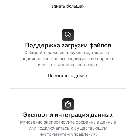
Узнать больше
>
Поддержка загрузки файлов
Собирайте важные документы, такие как
подписанные отказы, медицинские справки
или фото игроков напрямую.
Посмотреть демо
>
Экспорт и интеграция данных
Мгновенно экспортируйте собранные данные
или подключайтесь к существующим
инструментам управления.