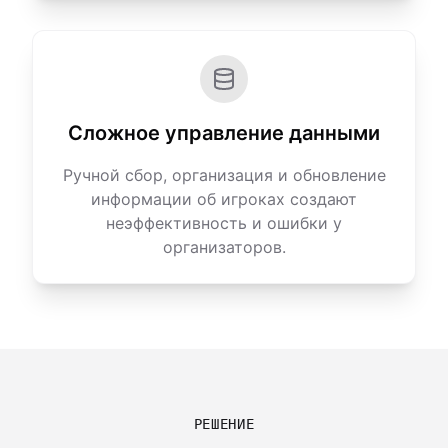
Сложное управление данными
Ручной сбор, организация и обновление
информации об игроках создают
неэффективность и ошибки у
организаторов.
РЕШЕНИЕ