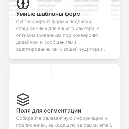
sfaction
form with email
form with credit
form with
ey with
verification,
card validation,
resume upload,
iple choice,
password
billing address,
work history,
Умные шаблоны форм
ng scales,
requirements,
and order
education
 open-ended
and profile
summary
details, and
ИИ генерирует формы подписки,
tions to
information
integration for
custom
специфичные для вашего сектора, с
ect valuable
fields for
smooth e-
screening
back about
seamless
commerce
questions for
оптимизированным под конверсию
 products or
account
transactions.
efficient
дизайном и сообщениями,
ices.
creation.
candidate
evaluation.
адаптированными к вашей аудитории.
Secure
Поля для сегментации
Собирайте релевантную информацию о
подписчиках, выходящую за рамки email,