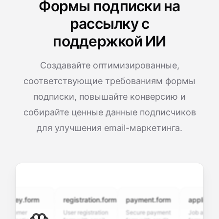
Формы подписки на
рассылку с
поддержкой ИИ
Создавайте оптимизированные,
соответствующие требованиям формы
подписки, повышайте конверсию и
собирайте ценные данные подписчиков
для улучшения email-маркетинга.
vey.form
registration.form
payment.form
application.f
tomer
User registration
Secure payment
Job application