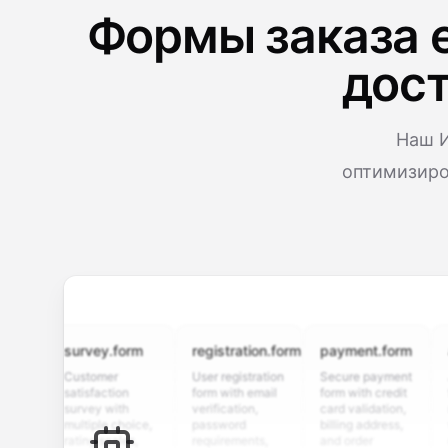
Формы заказа е
дост
Наш И
оптимизиро
survey.form
registration.form
payment.form
appli
Customer
User registration
Secure payment
Job ap
satisfaction
form with email
form with credit
form w
survey with
verification,
card validation,
resume
multiple choice,
password
billing address,
work h
rating scales,
requirements,
and order
educat