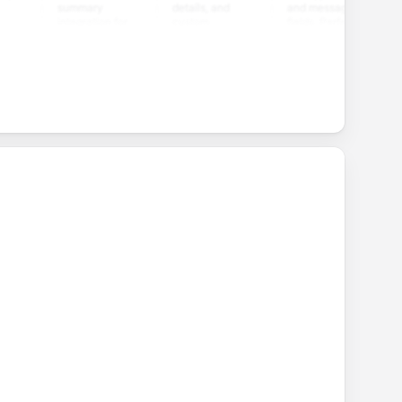
summary
details, and
and message
and o
integration for
custom
fields. Perfect
questi
smooth e-
screening
for gathering
collec
commerce
questions for
customer
feedba
transactions.
efficient
inquiries and
your p
candidate
feedback.
servic
evaluation.