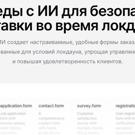
ды с ИИ для безоп
авки во время лок
И создает настраиваемые, удобные формы заказ
ванные для условий локдауна, упрощая управлен
и повышая удовлетворенность клиентов.
cation.form
contact.form
survey.form
registration.fo
plication
A
Customer
User registration
ith
comprehensive
satisfaction
form with email
 upload,
contact form
survey with
verification,
istory,
with name,
multiple choice,
password
ion
email, phone,
rating scales,
requirements,