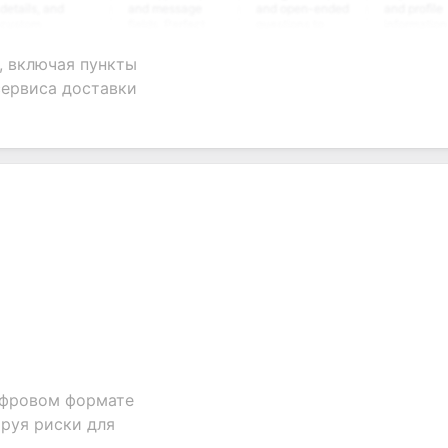
, and
and message
and open-ended
and profile
m
fields. Perfect
questions to
information
ing
for gathering
collect valuable
fields for
ons for
customer
feedback about
seamless
, включая пункты
nt
inquiries and
your products or
account
сервиса доставки
ate
feedback.
services.
creation.
tion.
ифровом формате
руя риски для