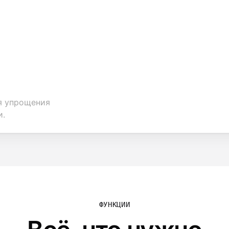
ы
я упрощения
и.
ФУНКЦИИ