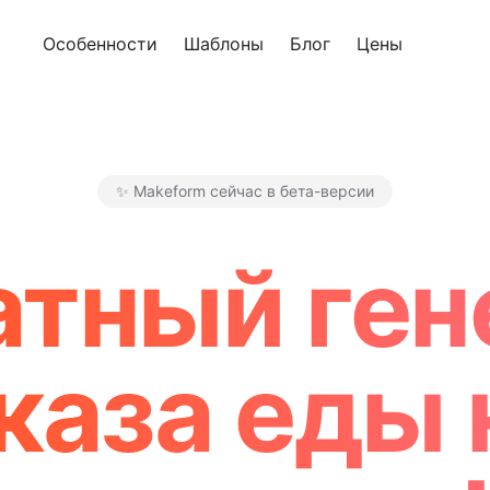
Особенности
Шаблоны
Блог
Цены
Попроб
✨ Makeform сейчас в бета-версии
Makeform – The Free AI Form
атный ген
каза еды 