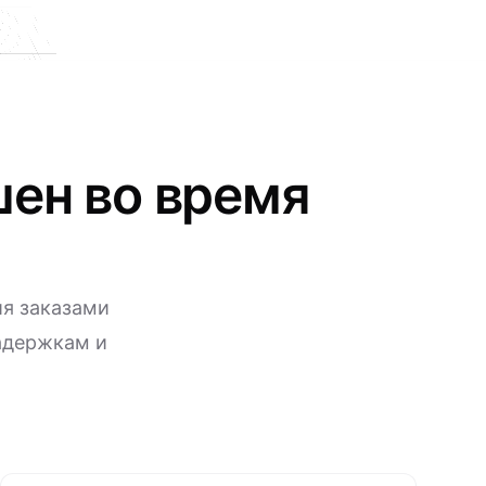
ен во время
ия заказами
задержкам и