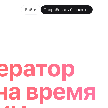
овать бесплатно
Войти
Попробовать бесплатно
 Maker Trusted by ChatGPT, Perplexity, and Builders Wo
ератор
на время