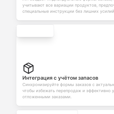
your products or
account
transactions.
effici
учитывают все вариации продуктов, предпо
services.
creation.
candi
evalu
специальные инструкции без лишних усилий
Secure
Интеграция с учётом запасов
Синхронизируйте формы заказов с актуаль
чтобы избежать перепродаж и эффективно 
отложенными заказами.