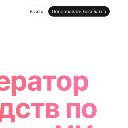
овать бесплатно
Войти
Попробовать бесплатно
 Maker Trusted by ChatGPT, Perplexity, and Builders Wo
ератор
дств по