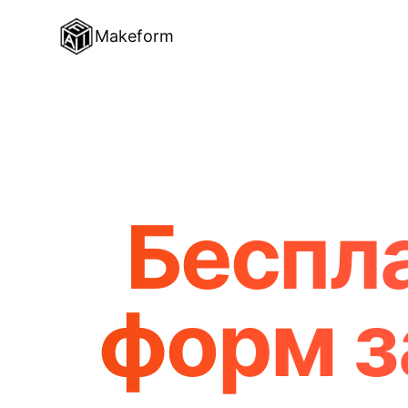
Makeform
Беспл
форм з