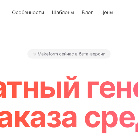
Особенности
Шаблоны
Блог
Цены
Попроб
✨ Makeform сейчас в бета-версии
Makeform – The Free AI Form
атный ген
аказа сре