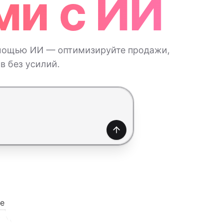
ми с ИИ
омощью ИИ — оптимизируйте продажи,
в без усилий.
Создать
е