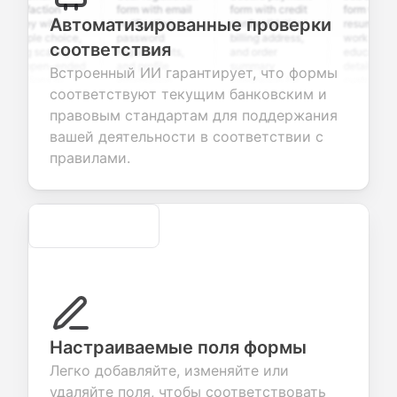
sfaction
form with email
form with credit
form with
Автоматизированные проверки
ey with
verification,
card validation,
resume upload,
iple choice,
password
billing address,
work history,
соответствия
ng scales,
requirements,
and order
education
 open-ended
and profile
summary
details, and
Встроенный ИИ гарантирует, что формы
tions to
information
integration for
custom
соответствуют текущим банковским и
ect valuable
fields for
smooth e-
screening
dback about
seamless
commerce
questions for
правовым стандартам для поддержания
 products or
account
transactions.
efficient
вашей деятельности в соответствии с
ices.
creation.
candidate
evaluation.
правилами.
Secure
Настраиваемые поля формы
Легко добавляйте, изменяйте или
удаляйте поля, чтобы соответствовать