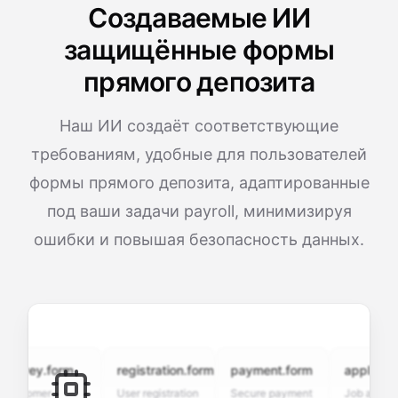
Создаваемые ИИ
защищённые формы
прямого депозита
Наш ИИ создаёт соответствующие
требованиям, удобные для пользователей
формы прямого депозита, адаптированные
под ваши задачи payroll, минимизируя
ошибки и повышая безопасность данных.
vey.form
registration.form
payment.form
application.f
tomer
User registration
Secure payment
Job application