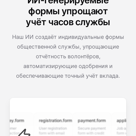
ИИ-генерируемые
формы упрощают
учёт часов службы
Наш ИИ создаёт индивидуальные формы
общественной службы, упрощающие
отчётность волонтёров,
автоматизирующие одобрения и
обеспечивающие точный учёт вклада.
ey.form
registration.form
payment.form
application.f
omer
User registration
Secure payment
Job application
faction
form with email
form with credit
form with