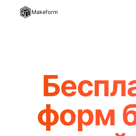
Makeform
Беспл
форм б