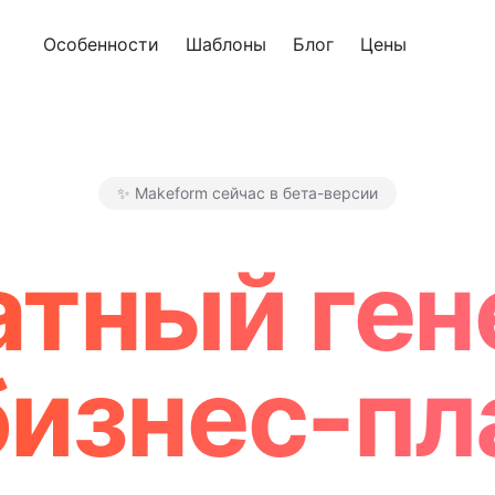
Особенности
Шаблоны
Блог
Цены
Попроб
✨ Makeform сейчас в бета-версии
Makeform – The Free AI For
атный ген
изнес-пл