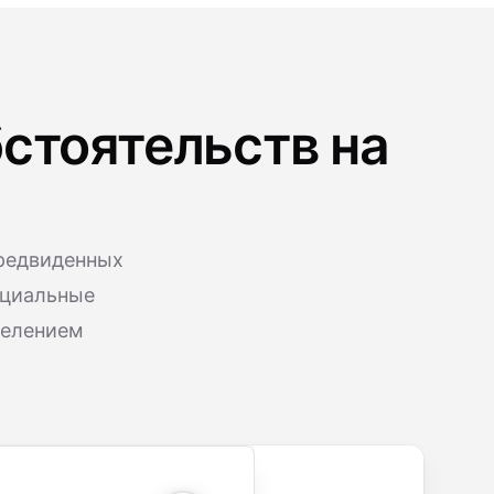
стоятельств на
редвиденных
нциальные
делением