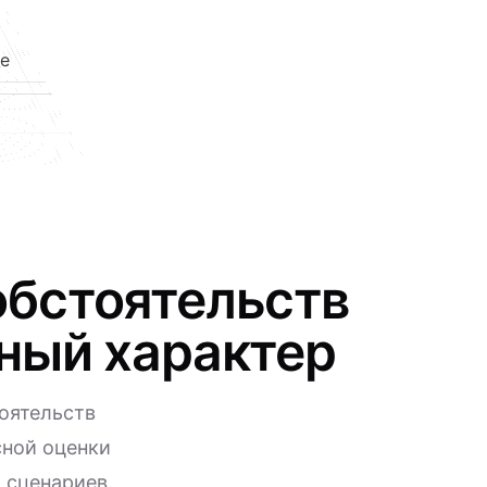
е
обстоятельств
лный характер
оятельств
сной оценки
 сценариев.