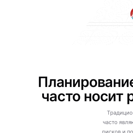
Планирование
часто носит 
Традицио
часто явля
рисков и п