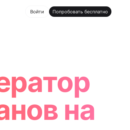
овать бесплатно
Войти
Попробовать бесплатно
m Maker Trusted by ChatGPT, Perplexity, and Builders W
ератор
анов на