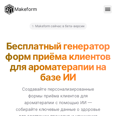
Makeform
ОСОБЕННОСТИ
✨ Makeform сейчас в бета-версии
Makeform – The Free AI For
ШАБЛОНЫ
Бесплатный генератор
форм приёма клиентов
БЛОГ
для ароматерапии на
базе ИИ
ЦЕНЫ
Создавайте персонализированные
формы приёма клиентов для
ВОЙТИ
ароматерапии с помощью ИИ —
собирайте ключевые данные о здоровье