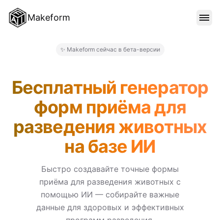
Makeform
ОСОБЕННОСТИ
✨ Makeform сейчас в бета-версии
Makeform – The Free AI For
ШАБЛОНЫ
Бесплатный генератор
форм приёма для
БЛОГ
разведения животных
на базе ИИ
ЦЕНЫ
Быстро создавайте точные формы
приёма для разведения животных с
ВОЙТИ
помощью ИИ — собирайте важные
данные для здоровых и эффективных