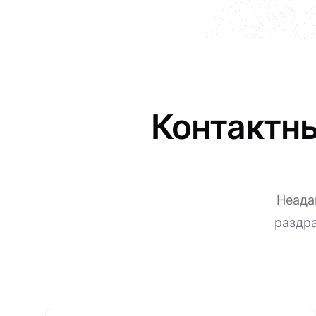
Контактн
Неада
раздра