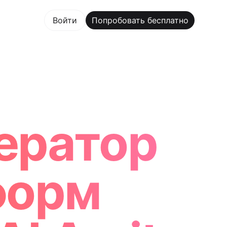
овать бесплатно
Войти
Попробовать бесплатно
 Maker Trusted by ChatGPT, Perplexity, and Builders Wo
ератор
форм