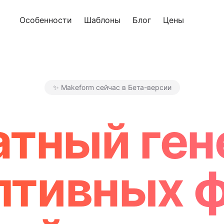
Особенности
Шаблоны
Блог
Цены
Попроб
✨ Makeform сейчас в Бета-версии
Makeform – The Free AI Form
атный ген
птивных 