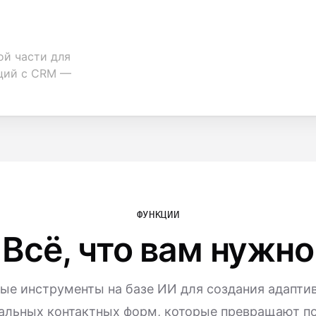
ой части для
аций с CRM —
ФУНКЦИИ
Всё, что вам нужно
е инструменты на базе ИИ для создания адапти
альных контактных форм, которые превращают по