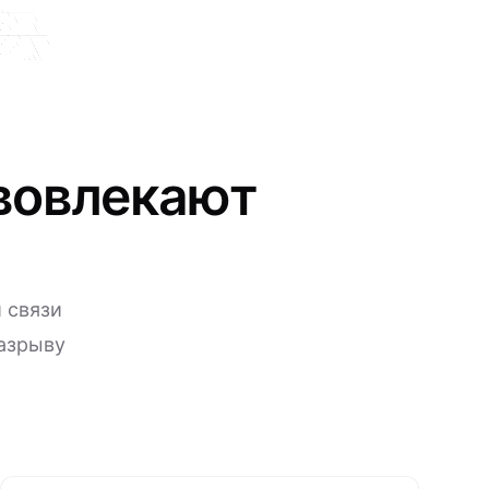
вовлекают
 связи
разрыву