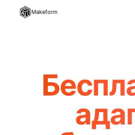
Makeform
Беспл
ада