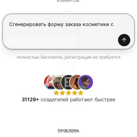
клиентов.
ПОПРОБОВАТЬ БЕСПЛАТНО
Нажмите Enter, чтобы отправить, Shift+Enter — нов
Созда
полностью бесплатно, регистрация не требуется
31129+
создателей работают быстрее
ПРОБЛЕМА