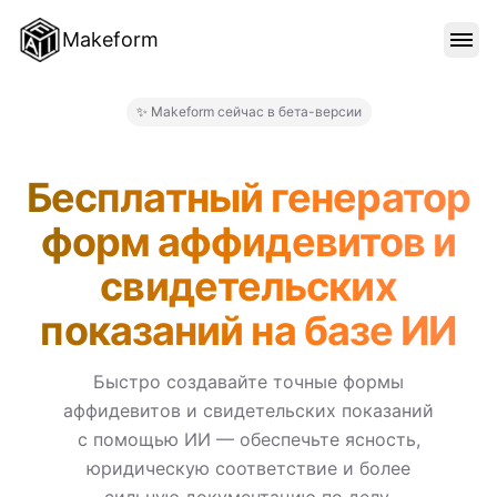
Makeform
ОСОБЕННОСТИ
✨ Makeform сейчас в бета-версии
Makeform – The Free AI For
ШАБЛОНЫ
Бесплатный генератор
форм аффидевитов и
БЛОГ
свидетельских
показаний на базе ИИ
ЦЕНЫ
Быстро создавайте точные формы
аффидевитов и свидетельских показаний
ВОЙТИ
с помощью ИИ — обеспечьте ясность,
юридическую соответствие и более