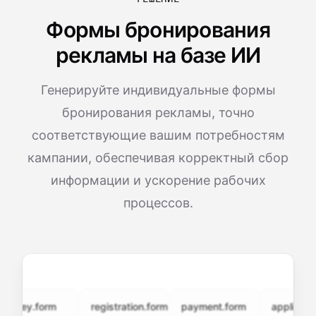
Формы бронирования
рекламы на базе ИИ
Генерируйте индивидуальные формы
бронирования рекламы, точно
соответствующие вашим потребностям
кампании, обеспечивая корректный сбор
информации и ускорение рабочих
процессов.
vey.form
registration.form
payment.form
application.f