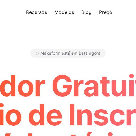
Recursos
Modelos
Blog
Preço
Experi
✨ Makeform está em Beta agora
Makeform – The Free AI Form 
dor Gratui
o de Insc