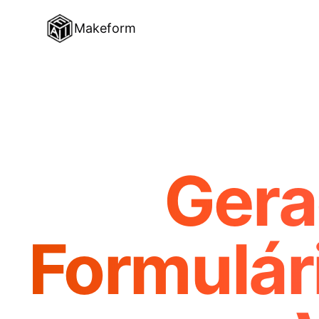
Makeform
Gera
Formulári