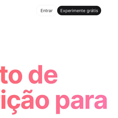
mente grátis
Entrar
Experimente grátis
Maker Trusted by ChatGPT, Perplexity, and Builders Worldw
to de
rição para