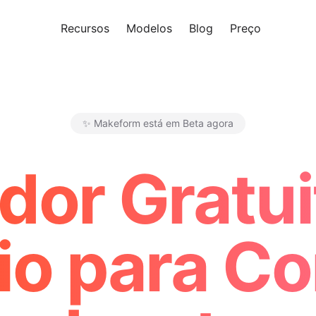
Recursos
Modelos
Blog
Preço
Experi
✨ Makeform está em Beta agora
Makeform – The Free AI Form 
dor Gratui
io para C