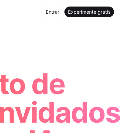
mente grátis
Entrar
Experimente grátis
Maker Trusted by ChatGPT, Perplexity, and Builders Worl
to de
onvidados