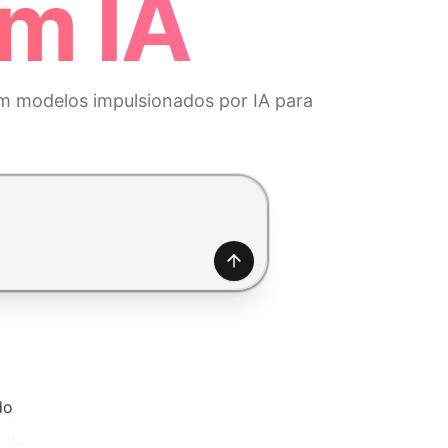
m IA
m modelos impulsionados por IA para
Gerar
do