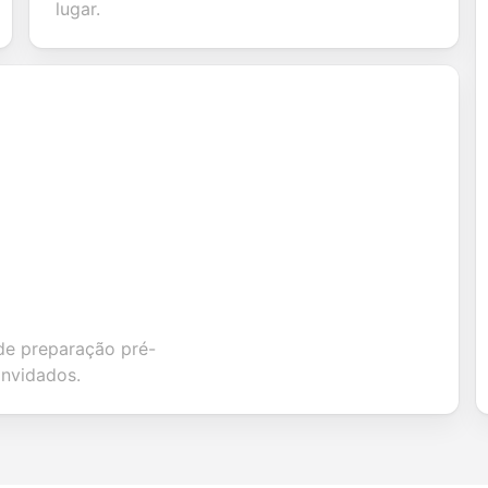
tion.
lugar.
de preparação pré-
onvidados.