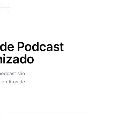
de Podcast
nizado
podcast são
onflitos de