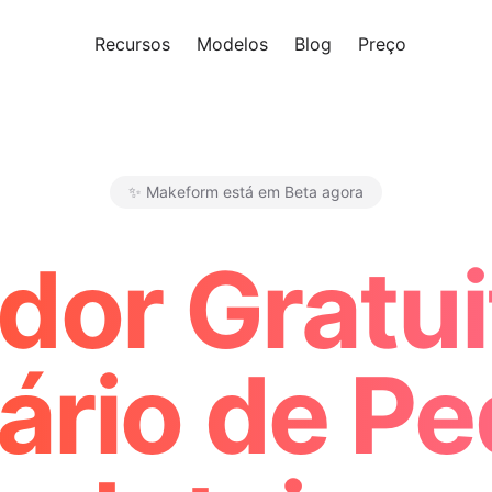
Recursos
Modelos
Blog
Preço
Experi
✨ Makeform está em Beta agora
Makeform – The Free AI Form 
dor Gratui
ário de Pe