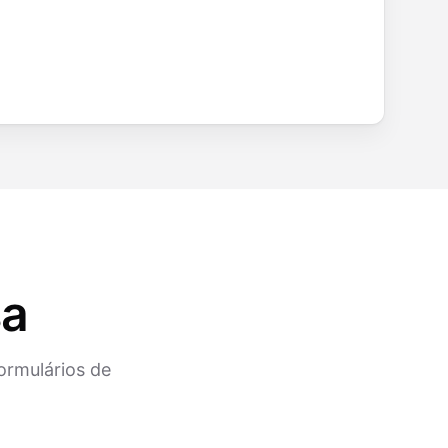
sa
ormulários de