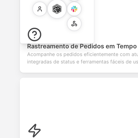
Rastreamento de Pedidos em Tempo 
Acompanhe os pedidos eficientemente com atu
integradas de status e ferramentas fáceis de u