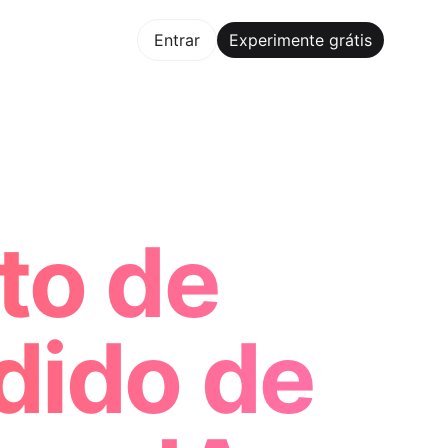
mente grátis
Entrar
Experimente grátis
Maker Trusted by ChatGPT, Perplexity, and Builders Worldw
to de
dido de