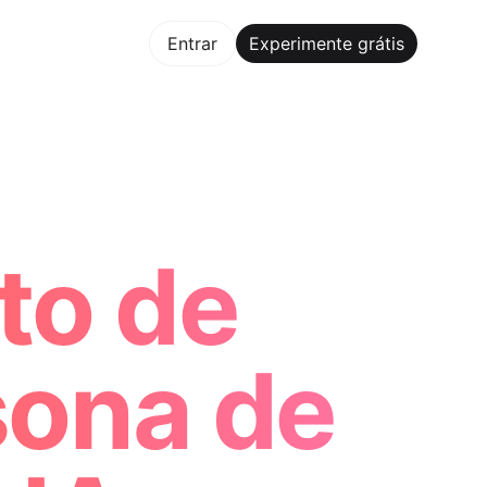
mente grátis
Entrar
Experimente grátis
Maker Trusted by ChatGPT, Perplexity, and Builders World
to de
sona de