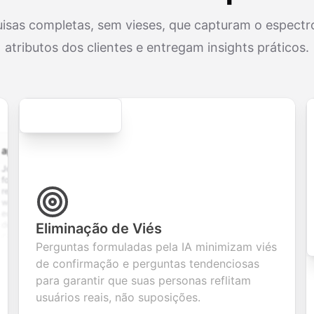
uisas completas, sem vieses, que capturam o espectro
atributos dos clientes e entregam insights práticos.
Secure
cation.form
contact.form
survey.form
registration.fo
plication
A
Customer
User registration
ith
comprehensive
satisfaction
form with email
 upload,
contact form
survey with
verification,
istory,
with name,
multiple choice,
password
ion
email, phone,
rating scales,
requirements,
, and
and message
and open-ended
and profile
Eliminação de Viés
m
fields. Perfect
questions to
information
Perguntas formuladas pela IA minimizam viés
ing
for gathering
collect valuable
fields for
ons for
customer
feedback about
seamless
de confirmação e perguntas tendenciosas
nt
inquiries and
your products or
account
para garantir que suas personas reflitam
ate
feedback.
services.
creation.
tion.
usuários reais, não suposições.