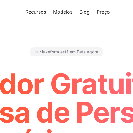
Recursos
Modelos
Blog
Preço
Experi
✨ Makeform está em Beta agora
Makeform – The Free AI Form 
dor Gratui
sa de Per