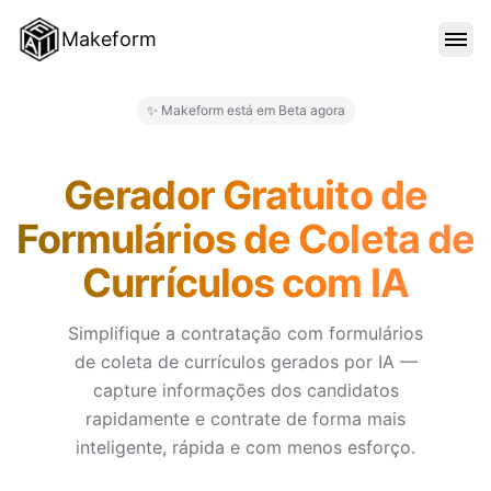
Makeform
RECURSOS
✨ Makeform está em Beta agora
Makeform – The Free AI Form 
MODELOS
Gerador Gratuito de
Formulários de Coleta de
BLOG
Currículos com IA
PREÇO
Simplifique a contratação com formulários
de coleta de currículos gerados por IA —
capture informações dos candidatos
ENTRAR
rapidamente e contrate de forma mais
inteligente, rápida e com menos esforço.