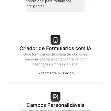
condicional para formulários
Conecte co
inteligentes.
Zapier e m
Criador de Formulários com IA
Gere formulários de coleta de currículos
personalizados automaticamente com
descrições simples da vaga.
Experimente o Criador
>
Campos Personalizáveis
Adicione ou modifique perguntas e campos