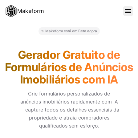
Makeform
RECURSOS
✨ Makeform está em Beta agora
Makeform – The Free AI Form 
MODELOS
Gerador Gratuito de
Formulários de Anúncios
BLOG
Imobiliários com IA
PREÇO
Crie formulários personalizados de
anúncios imobiliários rapidamente com IA
— capture todos os detalhes essenciais da
ENTRAR
propriedade e atraia compradores
qualificados sem esforço.