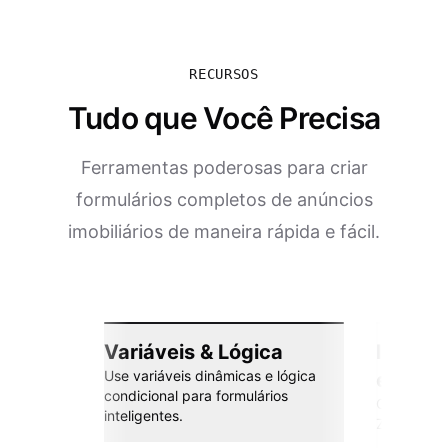
RECURSOS
Tudo que Você Precisa
Ferramentas poderosas para criar
formulários completos de anúncios
imobiliários de maneira rápida e fácil.
Variáveis & Lógica
Integr
Use variáveis dinâmicas e lógica
esforç
condicional para formulários
Conecte co
inteligentes.
Zapier e m