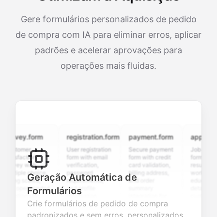
Gere formulários personalizados de pedido
de compra com IA para eliminar erros, aplicar
padrões e acelerar aprovações para
operações mais fluidas.
rvey.form
registration.form
payment.form
application
stomer
User registration
Secure payment
Job applicati
tisfaction
form with email
form with credit
form with
rvey with
verification,
card validation,
resume upload
ltiple choice,
password
billing address,
work history,
Geração Automática de
ting scales,
requirements,
and order
education
d open-ended
and profile
summary
details, and
Formulários
estions to
information
integration for
custom
Crie formulários de pedido de compra
llect valuable
fields for
smooth e-
screening
edback about
seamless
commerce
questions for
padronizados e sem erros, personalizados