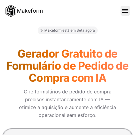
Makeform
RECURSOS
✨ Makeform está em Beta agora
Makeform – The Free AI Form
MODELOS
Gerador Gratuito de
Formulário de Pedido de
BLOG
Compra com IA
PREÇO
Crie formulários de pedido de compra
precisos instantaneamente com IA —
otimize a aquisição e aumente a eficiência
ENTRAR
operacional sem esforço.