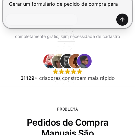
EXPERIMENTE GRÁTIS
Pressione Enter para enviar, Shift+Enter para adiciona
Gerar
completamente grátis, sem necessidade de cadastro
31129+
criadores constroem mais rápido
PROBLEMA
Pedidos de Compra
Manuais São