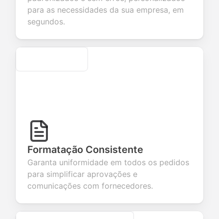
ur products or
account
transactions.
efficient
para as necessidades da sua empresa, em
rvices.
creation.
candidate
evaluation.
segundos.
Secure
Formatação Consistente
Garanta uniformidade em todos os pedidos
para simplificar aprovações e
comunicações com fornecedores.