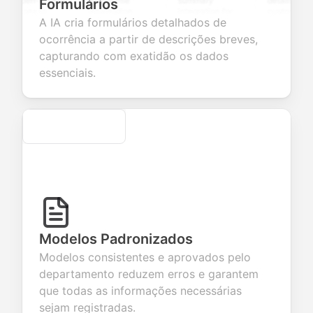
open-ended
and profile
summary
details, and
Formulários
tions to
information
integration for
custom
A IA cria formulários detalhados de
ct valuable
fields for
smooth e-
screening
back about
seamless
commerce
questions for
ocorrência a partir de descrições breves,
 products or
account
transactions.
efficient
capturando com exatidão os dados
ces.
creation.
candidate
evaluation.
essenciais.
Secure
Modelos Padronizados
Modelos consistentes e aprovados pelo
departamento reduzem erros e garantem
que todas as informações necessárias
sejam registradas.