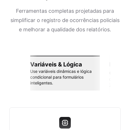
Ferramentas completas projetadas para
simplificar o registro de ocorrências policiais
e melhorar a qualidade dos relatórios.
Variáveis & Lógica
Integr
Use variáveis dinâmicas e lógica
esforç
condicional para formulários
Conecte co
inteligentes.
Zapier e m