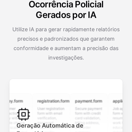
Ocorrência Policial
Gerados por IA
Utilize IA para gerar rapidamente relatórios
precisos e padronizados que garantem
conformidade e aumentam a precisão das
investigações.
vey.form
registration.form
payment.form
application.f
omer
User registration
Secure payment
Job application
faction
form with email
form with credit
form with
ey with
verification,
card validation,
resume upload,
ple choice,
password
billing address,
work history,
Geração Automática de
g scales,
requirements,
and order
education