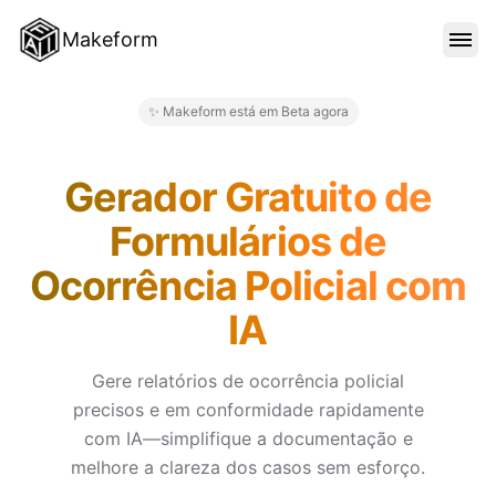
Makeform
RECURSOS
✨ Makeform está em Beta agora
Makeform – The Free AI Form 
MODELOS
Gerador Gratuito de
Formulários de
BLOG
Ocorrência Policial com
IA
PREÇO
Gere relatórios de ocorrência policial
precisos e em conformidade rapidamente
ENTRAR
com IA—simplifique a documentação e
melhore a clareza dos casos sem esforço.