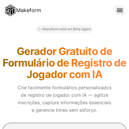
Makeform
RECURSOS
✨ Makeform está em Beta agora
Makeform – The Free AI Form 
MODELOS
Gerador Gratuito de
Formulário de Registro de
BLOG
Jogador com IA
PREÇO
Crie facilmente formulários personalizados
de registro de jogador com IA — agilize
inscrições, capture informações essenciais
ENTRAR
e gerencie times sem esforço.