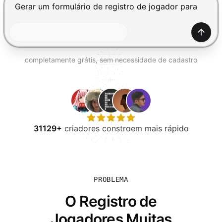
EXPERIMENTE GRÁTIS
Pressione Enter para enviar, Shift+Enter para adiciona
Gerar
completamente grátis, sem necessidade de cadastro
31129+
criadores constroem mais rápido
PROBLEMA
O Registro de
Jogadores Muitas