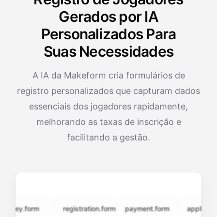
Gerados por IA
Personalizados Para
Suas Necessidades
A IA da Makeform cria formulários de
registro personalizados que capturam dados
essenciais dos jogadores rapidamente,
melhorando as taxas de inscrição e
facilitando a gestão.
vey.form
registration.form
payment.form
application.f