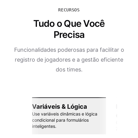
RECURSOS
Tudo o Que Você
Precisa
Funcionalidades poderosas para facilitar o
registro de jogadores e a gestão eficiente
dos times.
Variáveis & Lógica
Integr
Use variáveis dinâmicas e lógica
esforç
condicional para formulários
Conecte co
inteligentes.
Zapier e m