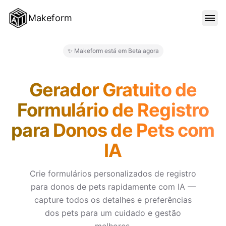
Makeform
RECURSOS
✨ Makeform está em Beta agora
Makeform – The Free AI Form 
MODELOS
Gerador Gratuito de
Formulário de Registro
BLOG
para Donos de Pets com
IA
PREÇO
Crie formulários personalizados de registro
para donos de pets rapidamente com IA —
ENTRAR
capture todos os detalhes e preferências
dos pets para um cuidado e gestão