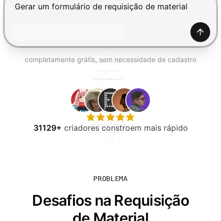
EXPERIMENTE GRÁTIS
Pressione Enter para enviar, Shift+Enter para adiciona
Gerar
completamente grátis, sem necessidade de cadastro
31129+
criadores constroem mais rápido
PROBLEMA
Desafios na Requisição
de Material