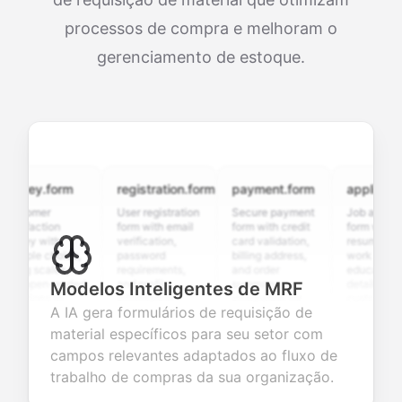
processos de compra e melhoram o
gerenciamento de estoque.
vey.form
registration.form
payment.form
application.f
tomer
User registration
Secure payment
Job application
sfaction
form with email
form with credit
form with
vey with
verification,
card validation,
resume upload,
iple choice,
password
billing address,
work history,
ng scales,
requirements,
and order
education
 open-ended
and profile
summary
details, and
Modelos Inteligentes de MRF
tions to
information
integration for
custom
A IA gera formulários de requisição de
ect valuable
fields for
smooth e-
screening
dback about
seamless
commerce
questions for
material específicos para seu setor com
 products or
account
transactions.
efficient
campos relevantes adaptados ao fluxo de
ices.
creation.
candidate
evaluation.
trabalho de compras da sua organização.