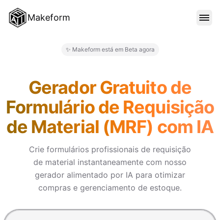
Makeform
RECURSOS
✨ Makeform está em Beta agora
Makeform – The Free AI Form 
MODELOS
Gerador Gratuito de
Formulário de Requisição
BLOG
de Material (MRF) com IA
PREÇO
Crie formulários profissionais de requisição
de material instantaneamente com nosso
gerador alimentado por IA para otimizar
ENTRAR
compras e gerenciamento de estoque.