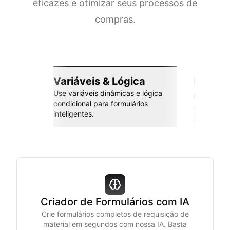
eficazes e otimizar seus processos de
compras.
Variáveis & Lógica
Integr
Use variáveis dinâmicas e lógica
esforç
condicional para formulários
Conecte co
inteligentes.
Zapier e m
Criador de Formulários com IA
Crie formulários completos de requisição de
material em segundos com nossa IA. Basta