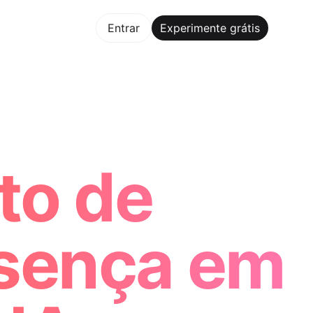
mente grátis
Entrar
Experimente grátis
Maker Trusted by ChatGPT, Perplexity, and Builders World
to de
esença em