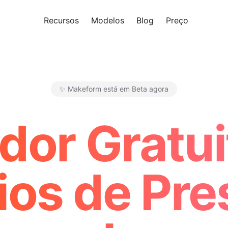
Recursos
Modelos
Blog
Preço
Experi
✨ Makeform está em Beta agora
Makeform – The Free AI Form 
dor Gratui
ios de Pr