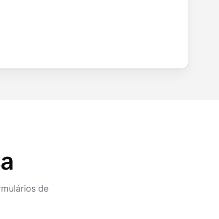
sa
rmulários de