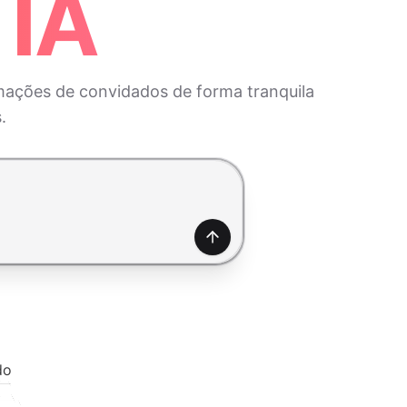
 IA
mações de convidados de forma tranquila
.
Gerar
do