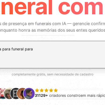
neral com
os de presença em funerais com IA — gerencie confir
enquanto honra as memórias dos seus entes queridos
ft+Enter para adicionar uma nova linha
completamente grátis, sem necessidade de cadastro
31129+
criadores constroem mais rápi