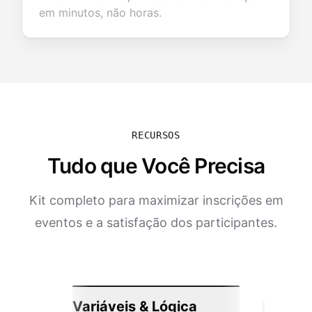
em minutos, não horas.
RECURSOS
Tudo que Você Precisa
Kit completo para maximizar inscrições em
eventos e a satisfação dos participantes.
Variáveis & Lógica
Integr