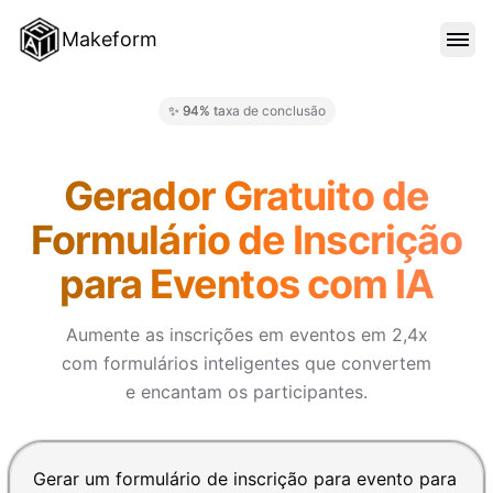
Makeform
RECURSOS
✨ 94% taxa de conclusão
Makeform – The Free AI Form 
MODELOS
Gerador Gratuito de
Formulário de Inscrição
BLOG
para Eventos com IA
PREÇO
Aumente as inscrições em eventos em 2,4x
com formulários inteligentes que convertem
e encantam os participantes.
ENTRAR
Pressione Enter para enviar, Shift+Enter para adiciona