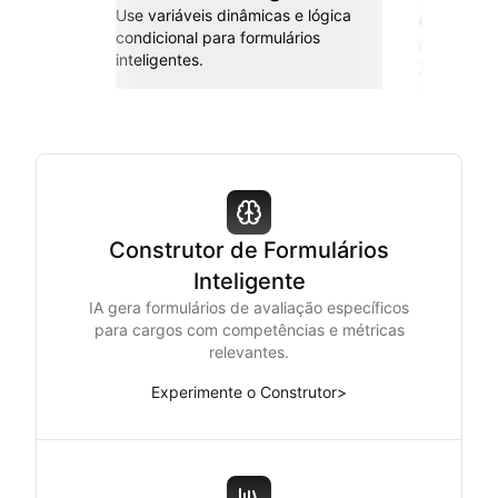
Use variáveis dinâmicas e lógica
esforç
condicional para formulários
Conecte co
inteligentes.
Zapier e m
Construtor de Formulários
Inteligente
IA gera formulários de avaliação específicos
para cargos com competências e métricas
relevantes.
Experimente o Construtor
>