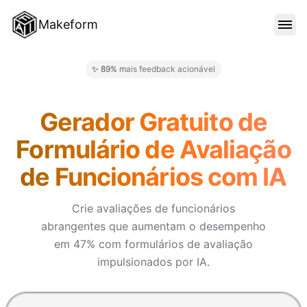
Makeform
RECURSOS
✨ 89% mais feedback acionável
Makeform – The Free AI Form 
MODELOS
Gerador Gratuito de
Formulário de Avaliação
BLOG
de Funcionários com IA
PREÇO
Crie avaliações de funcionários
abrangentes que aumentam o desempenho
em 47% com formulários de avaliação
ENTRAR
impulsionados por IA.