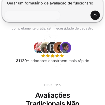
EXPERIMENTE GRÁTIS
Pressione Enter para enviar, Shift+Enter para adiciona
Gerar
completamente grátis, sem necessidade de cadastro
31129+
criadores constroem mais rápido
PROBLEMA
Avaliações
Tradicionais Não