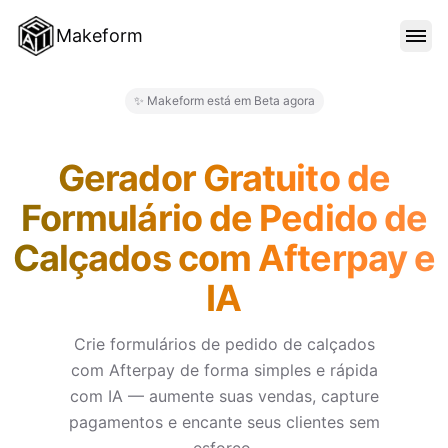
Makeform
RECURSOS
✨ Makeform está em Beta agora
Makeform – The Free AI Form 
MODELOS
Gerador Gratuito de
Formulário de Pedido de
BLOG
Calçados com Afterpay e
IA
PREÇO
Crie formulários de pedido de calçados
com Afterpay de forma simples e rápida
ENTRAR
com IA — aumente suas vendas, capture
pagamentos e encante seus clientes sem