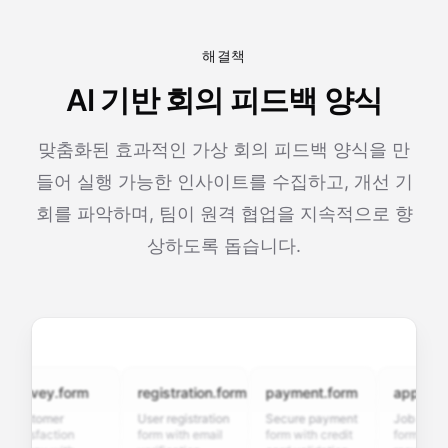
해결책
AI 기반 회의 피드백 양식
맞춤화된 효과적인 가상 회의 피드백 양식을 만
들어 실행 가능한 인사이트를 수집하고, 개선 기
회를 파악하며, 팀이 원격 협업을 지속적으로 향
상하도록 돕습니다.
urvey.form
registration.form
payment.form
application
ustomer
User registration
Secure payment
Job applicati
tisfaction
form with email
form with credit
form with