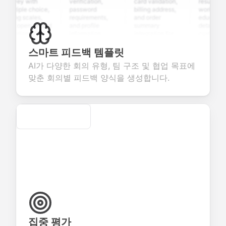
rvey with
verification,
card validation,
resume uploa
ltiple choice,
password
billing address,
work history,
ting scales,
requirements,
and order
education
d open-ended
and profile
summary
details, and
estions to
information
integration for
custom
llect valuable
fields for
smooth e-
screening
edback about
seamless
commerce
questions for
스마트 피드백 템플릿
ur products or
account
transactions.
efficient
AI가 다양한 회의 유형, 팀 구조 및 협업 목표에
rvices.
creation.
candidate
evaluation.
맞춘 회의별 피드백 양식을 생성합니다.
Secure
집중 평가