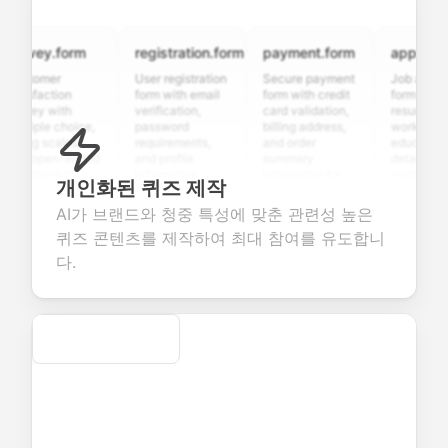
rvey.form
registration.form
payment.form
application.
stomer
User registration
Secure payment
Job applicatio
isfaction
form with email
form with credit
form with
rvey with
verification,
card validation,
resume upload
tiple choice,
password
billing address,
work history,
ing scales,
requirements,
and order
education
d open-ended
and profile
summary
details, and
estions to
information
integration for
custom
개인화된 퀴즈 제작
lect valuable
fields for
smooth e-
screening
edback about
seamless
commerce
questions for
AI가 브랜드와 청중 특성에 맞춘 관련성 높은
ur products or
account
transactions.
efficient
퀴즈 콘텐츠를 제작하여 최대 참여를 유도합니
vices.
creation.
candidate
evaluation.
다.
Secure