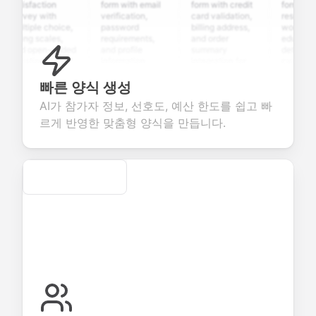
atisfaction
form with email
form with credit
form with
urvey with
verification,
card validation,
resume uplo
ultiple choice,
password
billing address,
work history,
ating scales,
requirements,
and order
education
nd open-ended
and profile
summary
details, and
uestions to
information
integration for
custom
ollect valuable
fields for
smooth e-
screening
eedback about
seamless
commerce
questions for
빠른 양식 생성
our products or
account
transactions.
efficient
AI가 참가자 정보, 선호도, 예산 한도를 쉽고 빠
ervices.
creation.
candidate
evaluation.
르게 반영한 맞춤형 양식을 만듭니다.
Secure