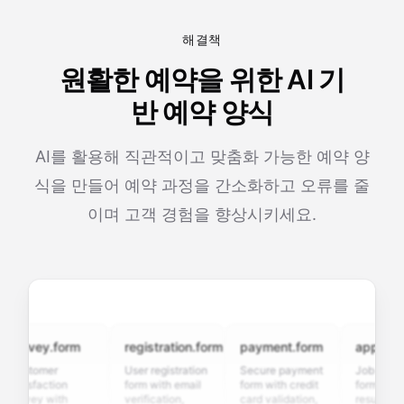
해결책
원활한 예약을 위한 AI 기
반 예약 양식
AI를 활용해 직관적이고 맞춤화 가능한 예약 양
식을 만들어 예약 과정을 간소화하고 오류를 줄
이며 고객 경험을 향상시키세요.
rvey.form
registration.form
payment.form
application
stomer
User registration
Secure payment
Job applicati
tisfaction
form with email
form with credit
form with
rvey with
verification,
card validation,
resume upload