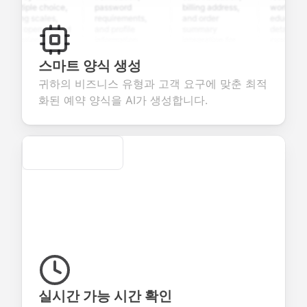
ltiple choice,
password
billing address,
work history,
ting scales,
requirements,
and order
education
d open-ended
and profile
summary
details, and
estions to
information
integration for
custom
llect valuable
fields for
smooth e-
screening
edback about
seamless
commerce
questions for
스마트 양식 생성
ur products or
account
transactions.
efficient
귀하의 비즈니스 유형과 고객 요구에 맞춘 최적
rvices.
creation.
candidate
evaluation.
화된 예약 양식을 AI가 생성합니다.
Secure
실시간 가능 시간 확인