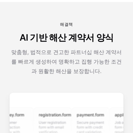
해결책
AI 기반 해산 계약서 양식
맞춤형, 법적으로 견고한 파트너십 해산 계약서
를 빠르게 생성하여 명확하고 집행 가능한 조건
과 원활한 해산을 보장합니다.
rvey.form
registration.form
payment.form
application.
stomer
User registration
Secure payment
Job applicatio
isfaction
form with email
form with credit
form with
vey with
verification,
card validation,
resume upload