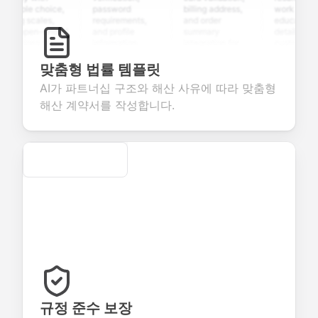
tiple choice,
password
billing address,
work history,
ing scales,
requirements,
and order
education
 open-ended
and profile
summary
details, and
stions to
information
integration for
custom
lect valuable
fields for
smooth e-
screening
dback about
seamless
commerce
questions for
맞춤형 법률 템플릿
r products or
account
transactions.
efficient
AI가 파트너십 구조와 해산 사유에 따라 맞춤형
vices.
creation.
candidate
evaluation.
해산 계약서를 작성합니다.
Secure
규정 준수 보장