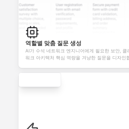
Customer
User registration
Secure payment
Job ap
satisfaction
form with email
form with credit
form w
survey with
verification,
card validation,
resume
multiple choice,
password
billing address,
work h
rating scales,
requirements,
and order
educa
and open-ended
and profile
summary
detail
questions to
information
integration for
custo
collect valuable
fields for
smooth e-
screen
feedback about
seamless
commerce
questi
역할별 맞춤 질문 생성
your products or
account
transactions.
efficie
AI가 수석 네트워크 엔지니어에게 필요한 보안, 클
services.
creation.
candi
evalua
워크 아키텍처 핵심 역량을 겨냥한 질문을 디자인
Secure