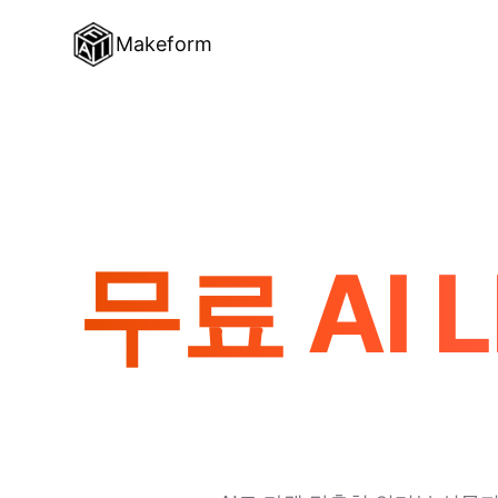
Makeform
무료 AI