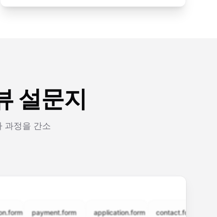
터뷰 설문지
가 과정을 간소
rm
payment.form
application.form
contact.form
surve