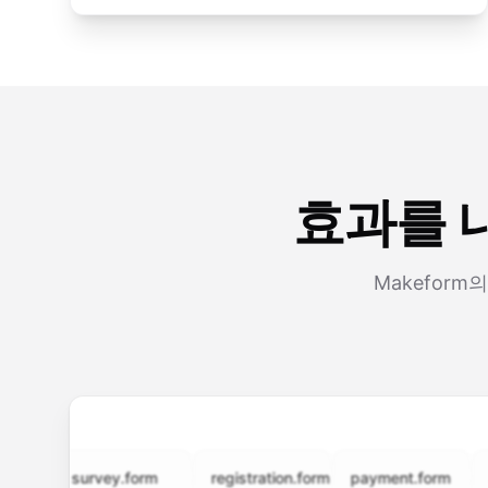
효과를 내
Makefor
survey.form
registration.form
payment.form
appli