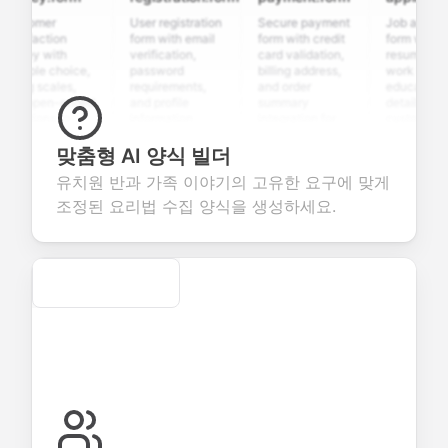
tomer
User registration
Secure payment
Job applicatio
isfaction
form with email
form with credit
form with
vey with
verification,
card validation,
resume upload,
tiple choice,
password
billing address,
work history,
ng scales,
requirements,
and order
education
 open-ended
and profile
summary
details, and
stions to
information
integration for
custom
lect valuable
fields for
smooth e-
screening
dback about
seamless
commerce
questions for
맞춤형 AI 양식 빌더
r products or
account
transactions.
efficient
유치원 반과 가족 이야기의 고유한 요구에 맞게
vices.
creation.
candidate
evaluation.
조정된 요리법 수집 양식을 생성하세요.
Secure