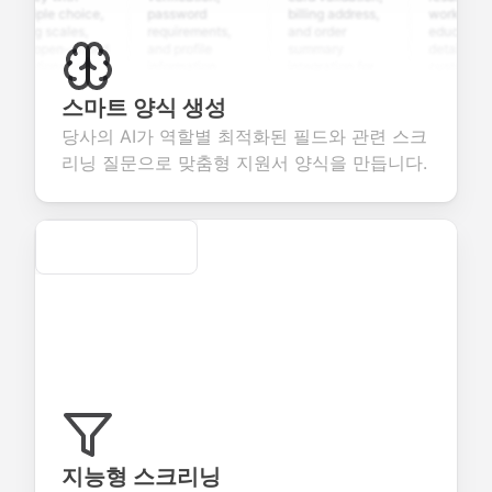
tiple choice,
password
billing address,
work history,
ing scales,
requirements,
and order
education
d open-ended
and profile
summary
details, and
stions to
information
integration for
custom
lect valuable
fields for
smooth e-
screening
edback about
seamless
commerce
questions for
스마트 양식 생성
r products or
account
transactions.
efficient
당사의 AI가 역할별 최적화된 필드와 관련 스크
vices.
creation.
candidate
evaluation.
리닝 질문으로 맞춤형 지원서 양식을 만듭니다.
Secure
지능형 스크리닝