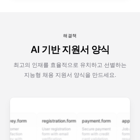
해결책
AI 기반 지원서 양식
최고의 인재를 효율적으로 유치하고 선별하는
지능형 채용 지원서 양식을 만드세요.
rvey.form
registration.form
payment.form
application.
stomer
User registration
Secure payment
Job applicatio
isfaction
form with email
form with credit
form with
vey with
verification,
card validation,
resume upload