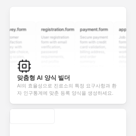
rvey.form
registration.form
payment.form
application.
stomer
User registration
Secure payment
Job applicati
tisfaction
form with email
form with credit
form with
rvey with
verification,
card validation,
resume upload
ltiple choice,
password
billing address,
work history,
ing scales,
requirements,
and order
education
d open-ended
and profile
summary
details, and
estions to
information
integration for
custom
llect valuable
fields for
smooth e-
screening
edback about
seamless
commerce
questions for
맞춤형 AI 양식 빌더
ur products or
account
transactions.
efficient
AI의 효율성으로 진료소의 특정 요구사항과 환
rvices.
creation.
candidate
evaluation.
자 인구통계에 맞춘 등록 양식을 생성하세요.
Secure