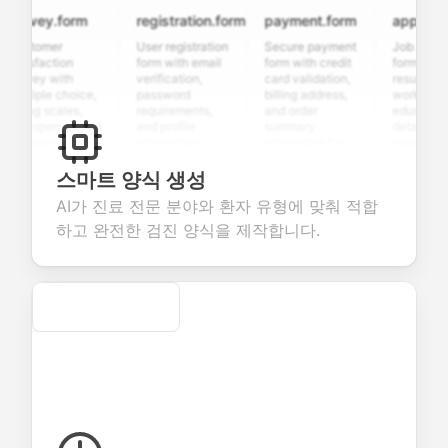
rvey.form
registration.form
payment.form
application
stomer
User registration
Secure payment
Job applicati
tisfaction
form with email
form with credit
form with
rvey with
verification,
card validation,
resume uploa
ltiple choice,
password
billing address,
work history,
ting scales,
requirements,
and order
education
d open-ended
and profile
summary
details, and
estions to
information
integration for
custom
llect valuable
fields for
smooth e-
screening
edback about
seamless
commerce
questions for
스마트 양식 생성
ur products or
account
transactions.
efficient
AI가 진료 전문 분야와 환자 유형에 맞춰 적합
rvices.
creation.
candidate
evaluation.
하고 완전한 검진 양식을 제작합니다.
Secure