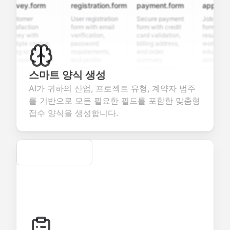
rvey.form
registration.form
payment.form
application.
stomer
User registration
Secure payment
Job applicati
tisfaction
form with email
form with credit
form with
rvey with
verification,
card validation,
resume upload
ltiple choice,
password
billing address,
work history,
ting scales,
requirements,
and order
education
d open-ended
and profile
summary
details, and
estions to
information
integration for
custom
스마트 양식 생성
llect valuable
fields for
smooth e-
screening
edback about
seamless
commerce
questions for
AI가 귀하의 산업, 프로젝트 유형, 계약자 범주
ur products or
account
transactions.
efficient
를 기반으로 모든 필요한 필드를 포함한 맞춤형
rvices.
creation.
candidate
evaluation.
접수 양식을 생성합니다.
Secure