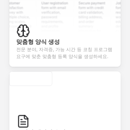
ustomer
User registration
Secure payment
Job applicat
atisfaction
form with email
form with credit
form with
urvey with
verification,
card validation,
resume uploa
ultiple choice,
password
billing address,
work history,
ating scales,
requirements,
and order
education
nd open-ended
and profile
summary
details, and
uestions to
information
integration for
custom
ollect valuable
fields for
smooth e-
screening
eedback about
seamless
commerce
questions for
맞춤형 양식 생성
our products or
account
transactions.
efficient
전문 분야, 자격증, 가능 시간 등 코칭 프로그램
ervices.
creation.
candidate
evaluation.
요구에 맞춘 맞춤형 등록 양식을 생성하세요.
Secure