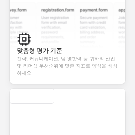
rvey.form
registration.form
payment.form
application
stomer
User registration
Secure payment
Job applicati
tisfaction
form with email
form with credit
form with
rvey with
verification,
card validation,
resume upload
ltiple choice,
password
billing address,
work history,
ting scales,
requirements,
and order
education
d open-ended
and profile
summary
details, and
estions to
information
integration for
custom
맞춤형 평가 기준
llect valuable
fields for
smooth e-
screening
edback about
seamless
commerce
questions for
전략, 커뮤니케이션, 팀 영향력 등 귀하의 산업
ur products or
account
transactions.
efficient
및 리더십 우선순위에 맞춘 지표로 양식을 생성
rvices.
creation.
candidate
evaluation.
하세요.
Secure